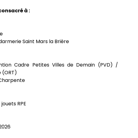
consacré à :
ce
darmerie Saint Mars la Brière
ntion Cadre Petites Villes de Demain (PVD) /
re (ORT)
 Charpente
 jouets RPE
 2026