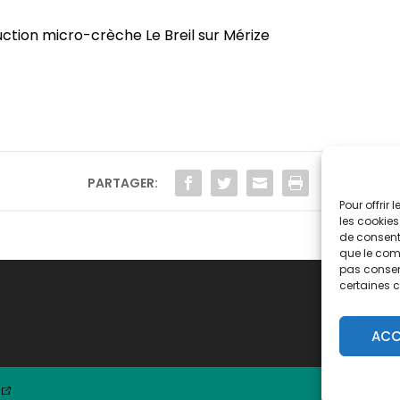
uction micro-crèche Le Breil sur Mérize
PARTAGER:
Pour offrir
les cookies
de consenti
que le comp
pas consent
certaines c
ACC