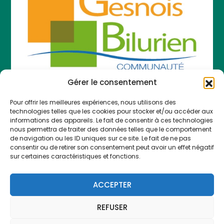
Gérer le consentement
Pour offrir les meilleures expériences, nous utilisons des
COMMUNAUTÉ DE COMMUNES LE GESNOIS
technologies telles que les cookies pour stocker et/ou accéder aux
BILURIEN
informations des appareils. Le fait de consentir à ces technologies
nous permettra de traiter des données telles que le comportement
783 Route des Sittelles 72450 Montfort-le-Gesnois
de navigation ou les ID uniques sur ce site. Le fait de ne pas
consentir ou de retirer son consentement peut avoir un effet négatif
A votre écoute au 02 43 54 80 40 :
sur certaines caractéristiques et fonctions.
du lundi au jeudi, de 9h à 12h30 et de 13h45 à 17h
le vendredi, de 9h à 12h30 et de 13h45 à 16h30
ACCEPTER
Pour vous recevoir :
lundi de 10h à 12h ; mardi et jeudi
de 14h à 17h
REFUSER