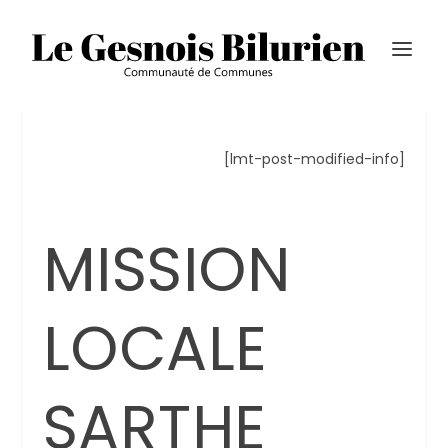
[lmt-post-modified-info]
MISSION
LOCALE
SARTHE