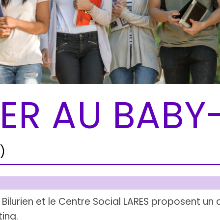
ER AU BABY-
)
Bilurien et le Centre Social LARES proposent un d
ting.