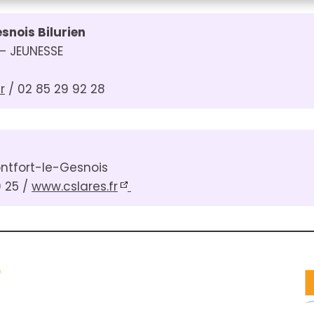
nois Bilurien
 – JEUNESSE
r
/ 02 85 29 92 28
ntfort-le-Gesnois
 25 /
www.cslares.fr