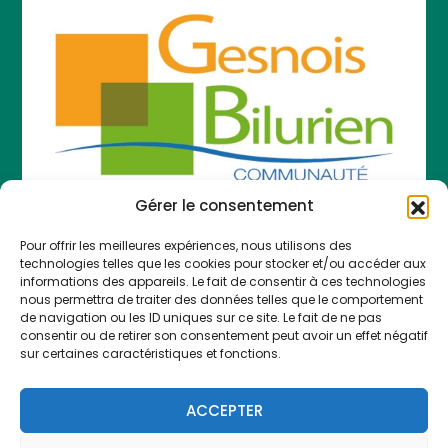
Gérer le consentement
Pour offrir les meilleures expériences, nous utilisons des
COMMUNAUTÉ DE COMMUNES LE GESNOIS
technologies telles que les cookies pour stocker et/ou accéder aux
BILURIEN
informations des appareils. Le fait de consentir à ces technologies
nous permettra de traiter des données telles que le comportement
783 Route des Sittelles 72450 Montfort-le-Gesnois
de navigation ou les ID uniques sur ce site. Le fait de ne pas
consentir ou de retirer son consentement peut avoir un effet négatif
A votre écoute au 02 43 54 80 40 :
sur certaines caractéristiques et fonctions.
du lundi au jeudi, de 9h à 12h30 et de 13h45 à 17h
le vendredi, de 9h à 12h30 et de 13h45 à 16h30
ACCEPTER
Pour vous recevoir :
lundi de 10h à 12h ; mardi et jeudi