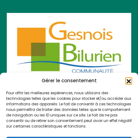
Gérer le consentement
Pour offrir les meilleures expériences, nous utilisons des
COMMUNAUTÉ DE COMMUNES LE GESNOIS
technologies telles que les cookies pour stocker et/ou accéder aux
BILURIEN
informations des appareils. Le fait de consentir à ces technologies
nous permettra de traiter des données telles que le comportement
783 Route des Sittelles 72450 Montfort-le-Gesnois
de navigation ou les ID uniques sur ce site. Le fait de ne pas
consentir ou de retirer son consentement peut avoir un effet négatif
A votre écoute au 02 43 54 80 40 :
sur certaines caractéristiques et fonctions.
du lundi au jeudi, de 9h à 12h30 et de 13h45 à 17h